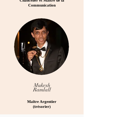
Chancelier et Maître de la
Communication
Mukesh
Ramlall
Maî
tre Argentier
(trésorier)