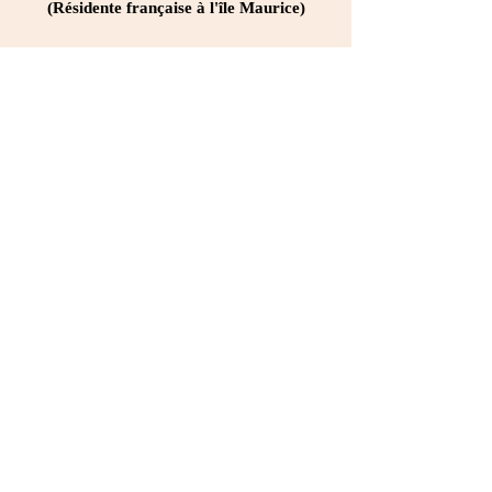
(Résidente française à l'île Maurice)
Kavinen
Parasuraman
Maître
Cérémonie